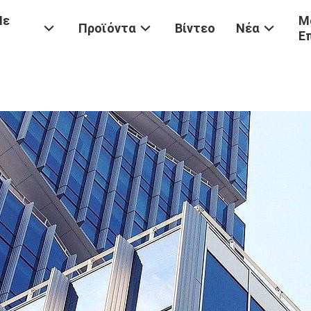
Με
Μ
Προϊόντα
Βίντεο
Νέα
Ε