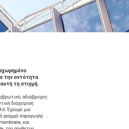
ταχωρημένο
με την οντότητα
αυτή τη στιγμή.
ιαβρωτικό, αδιάβροχος
ντική διαχείριση
λπ. Έχουμε μια
ή γραμμή παραγωγής
membrane, και
e, του σύνθετου