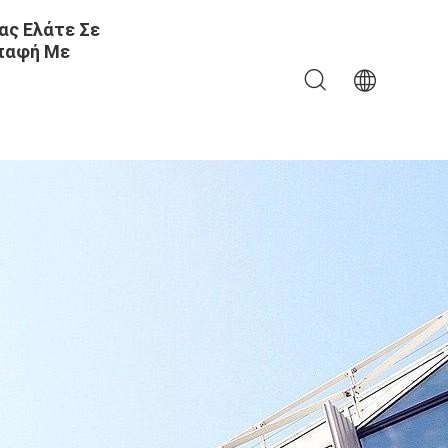
ας Ελάτε Σε
παφή Με