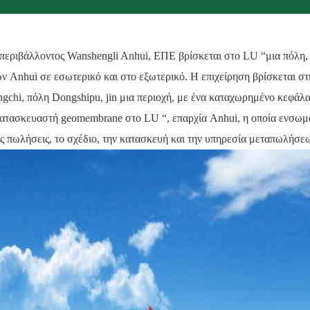
περιβάλλοντος Wanshengli Anhui, ΕΠΕ βρίσκεται στο LU “μια πόλη,
 Anhui σε εσωτερικό και στο εξωτερικό. Η επιχείρηση βρίσκεται σ
gchi, πόλη Dongshipu, jin μια περιοχή, με ένα καταχωρημένο κεφάλα
 κατασκευαστή geomembrane στο LU “, επαρχία Anhui, η οποία ενσωμα
ΥΠΟΒΟΛΉ
ις πωλήσεις, το σχέδιο, την κατασκευή και την υπηρεσία μεταπωλήσεω