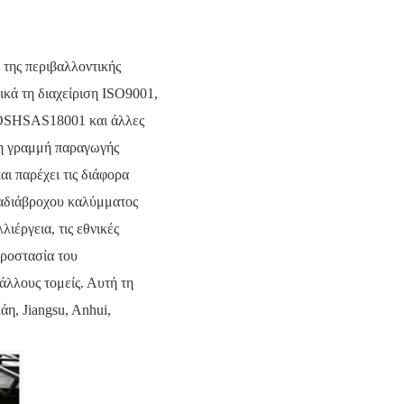
 της περιβαλλοντικής
χικά τη διαχείριση ISO9001,
ν OSHSAS18001 και άλλες
τη γραμμή παραγωγής
ι παρέχει τις διάφορα
 αδιάβροχου καλύμματος
ιέργεια, τις εθνικές
 προστασία του
άλλους τομείς.
Αυτή τη
η, Jiangsu, Anhui,