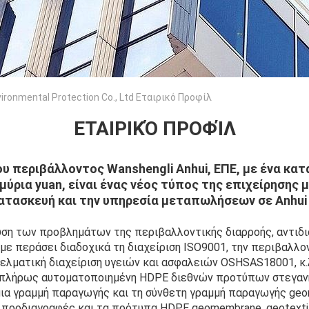
ironmental Protection Co., Ltd Εταιρικό Προφίλ
ΕΤΑΙΡΙΚΌ ΠΡΟΦΊΛ
υ περιβάλλοντος Wanshengli Anhui, ΕΠΕ,
με ένα κα
ύρια yuan, είναι ένας νέος τύπος της επιχείρησης 
ατασκευή και την υπηρεσία μεταπωλήσεων σε Anhui 
υση των προβλημάτων της περιβαλλοντικής διαρροής, αντιδ
υμε περάσει διαδοχικά τη διαχείριση ISO9001, την περιβαλλο
ελματική διαχείριση υγειών και ασφαλειών OSHSAS18001, κ.
 πλήρως αυτοματοποιημένη HDPE διεθνών προτύπων στεγαν
μια γραμμή παραγωγής και τη σύνθετη γραμμή παραγωγής geo
 προδιαγραφές και τα πρότυπα HDPE geomembrane, geotextil