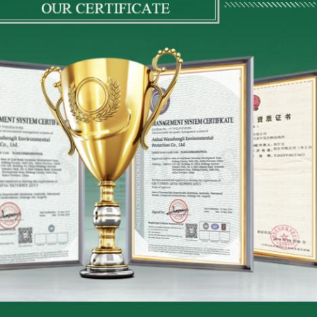
Αφήστε ένα μήνυμα
We bellen je snel terug!