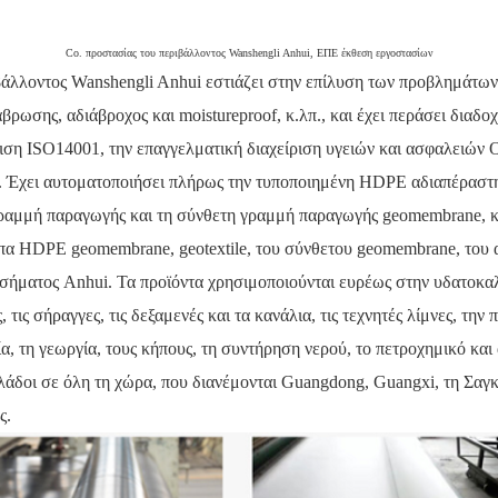
Co. προστασίας του περιβάλλοντος Wanshengli Anhui, ΕΠΕ έκθεση εργοστασίων
άλλοντος Wanshengli Anhui εστιάζει στην επίλυση των προβλημάτων
βρωσης, αδιάβροχος και moistureproof, κ.λπ., και έχει περάσει διαδο
ίριση ISO14001, την επαγγελματική διαχείριση υγειών και ασφαλειώ
. Έχει αυτοματοποιήσει πλήρως την τυποποιημένη HDPE αδιαπέρασ
γραμμή παραγωγής και τη σύνθετη γραμμή παραγωγής geomembrane, κα
υπα HDPE geomembrane, geotextile, του σύνθετου geomembrane, του
 σήματος Anhui.
Τα προϊόντα χρησιμοποιούνται ευρέως στην υδατοκαλλ
τις σήραγγες, τις δεξαμενές και τα κανάλια, τις τεχνητές λίμνες, την
α, τη γεωργία, τους κήπους, τη συντήρηση νερού, το πετροχημικό και 
λάδοι σε όλη τη χώρα, που διανέμονται Guangdong, Guangxi, τη Σαγκά
ς.