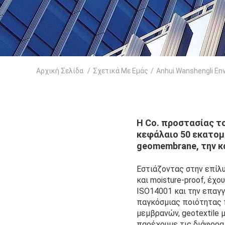
Αρχική Σελίδα
/
Σχετικά Με Εμάς
/
Anhui Wanshengli Env
Η Co. προστασίας το
κεφάλαιο 50 εκατομμ
geomembrane, την κ
Εστιάζοντας στην επίλ
και moisture-proof, έχο
ISO14001 και την επαγγ
παγκόσμιας ποιότητας
μεμβρανών, geotextile 
παρέχουμε τις διάφορα