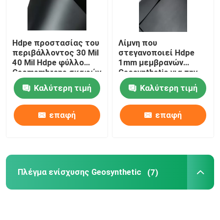
Hdpe προστασίας του
Λίμνη που
περιβάλλοντος 30 Mil
στεγανοποιεί Hdpe
40 Mil Hdpe φύλλο
1mm μεμβρανών
Geomembrane σκαφών
Geosynthetic για την
της γραμμής
προστασία του
Καλύτερη τιμή
Καλύτερη τιμή
περιβάλλοντος
επαφή
επαφή
Πλέγμα ενίσχυσης Geosynthetic
(7)