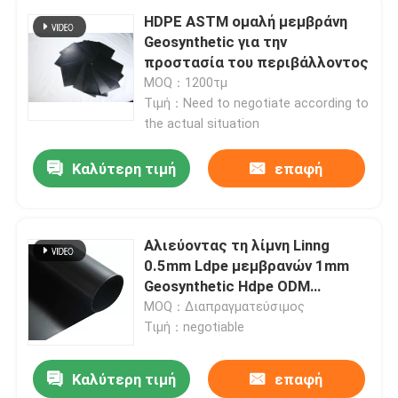
HDPE ASTM ομαλή μεμβράνη
Geosynthetic για την
προστασία του περιβάλλοντος
MOQ：1200τμ
Τιμή：Need to negotiate according to
the actual situation
Καλύτερη τιμή
επαφή
Αλιεύοντας τη λίμνη Linng
0.5mm Ldpe μεμβρανών 1mm
Geosynthetic Hdpe ODM
Geomembrane
MOQ：Διαπραγματεύσιμος
Τιμή：negotiable
Καλύτερη τιμή
επαφή