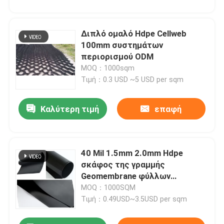
Διπλό ομαλό Hdpe Cellweb
100mm συστημάτων
περιορισμού ODM
MOQ：1000sqm
Τιμή：0.3 USD ~5 USD per sqm
Καλύτερη τιμή
επαφή
40 Mil 1.5mm 2.0mm Hdpe
σκάφος της γραμμής
Geomembrane φύλλων
αλουμινίου αδιάβροχο για το
MOQ：1000SQM
σύστημα άρδευσης λιμνών
Τιμή：0.49USD~3.5USD per sqm