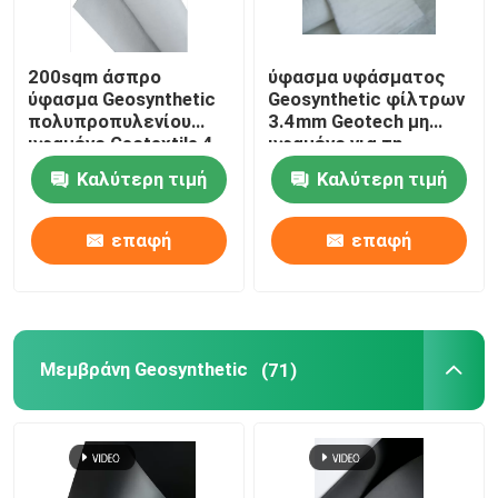
Σύνθετο Geomembrane
200sqm άσπρο
ύφασμα υφάσματος
ύφασμα Geosynthetic
Geosynthetic φίλτρων
πολυπροπυλενίου
3.4mm Geotech μη
Σύνθετο δίκτυο αποξηράνσεων
υφαμένο Geotextile 4
υφαμένο για τη
ουγγιών μη ύφασμα
οδοποιία
Καλύτερη τιμή
Καλύτερη τιμή
τρισδιάστατο Geomat
επαφή
επαφή
Μηχανή συγκόλλησης Geomembrane
Μεμβράνη Geosynthetic
(71)