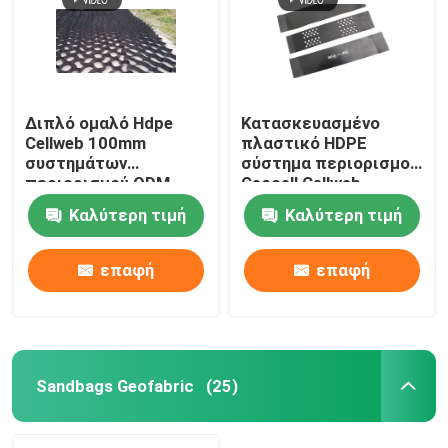
Διπλό ομαλό Hdpe
Κατασκευασμένο
Cellweb 100mm
πλαστικό HDPE
συστημάτων
σύστημα περιορισμού
περιορισμού ODM
Geocell Cellweb
κυψελοειδές για τη
Καλύτερη τιμή
Καλύτερη τιμή
οδοποιία
επαφή
επαφή
Sandbags Geofabric
(25)