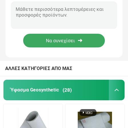
Hdpe Geomembrana πολυαιθυλενίου υψηλής πυκνότητας 30 UV Mils αντίστασης σκαφών της γραμμής
Ομαλό Hdpe μεμβρανών Geosynthetic λιμνών 1.5mm έλεγχος θερμοκρασίας
HDPE Geocell
Αντι προκατασκευασμένο διαρροή Hdpe Geomembrana σκαφών της γραμμής Geomembrane 40 Mils προτύπων GM13 ΜΒ
HDPE μεμβρανών λιμνών φυκιών Shirmp ψαριών εύκαμπτο σκάφος της γραμμής Antiseepage 0.5mm Thk
Sandbags Geofabric
50m-100m/Roll στεγανό HDPE μεμβρανών Geosynthetic νερού για το του άνθρακα πρόγραμμα
Λίμνη που στεγανοποιεί Hdpe 1mm μεμβρανών Geosynthetic για την προστασία του περιβάλλοντος
Μη υφανθε'ν Geotextile ινών
ΑΛΛΕΣ ΚΑΤΗΓΟΡΙΕΣ ΑΠΟ ΜΑΣ
HDPE Uniaxial Geogrid
HDPE κατασκευασμένο Geomembrane
Ύφασμα Geosynthetic
(28)
Πλαστικός πίνακας αποξηράνσεων
Σκάφος της γραμμής αργίλου Geosynthetic