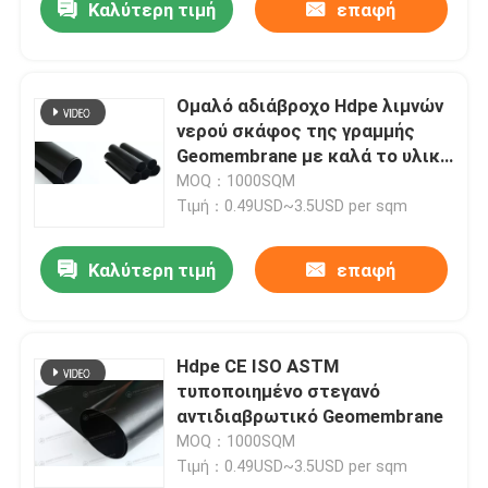
Καλύτερη τιμή
επαφή
Ομαλό αδιάβροχο Hdpe λιμνών
νερού σκάφος της γραμμής
Geomembrane με καλά το υλικό
σκαφών της γραμμής
MOQ：1000SQM
Τιμή：0.49USD~3.5USD per sqm
Καλύτερη τιμή
επαφή
Σπίτι
Hdpe CE ISO ASTM
τυποποιημένο στεγανό
Προϊόντα
αντιδιαβρωτικό Geomembrane
MOQ：1000SQM
Τιμή：0.49USD~3.5USD per sqm
βίντεο