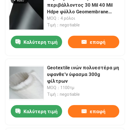
περιβάλλοντος 30 Mil 40 Mil
Hdpe φύλλο Geomembrane
σκαφών της γραμμής
MOQ：4 ρόλοι
Τιμή：negotiable
Καλύτερη τιμή
επαφή
Geotextile ινών πολυεστέρα μη
υφανθε'ν ύφασμα 300g
φίλτρων
MOQ：1100τμ
Τιμή：negotiable
Καλύτερη τιμή
επαφή