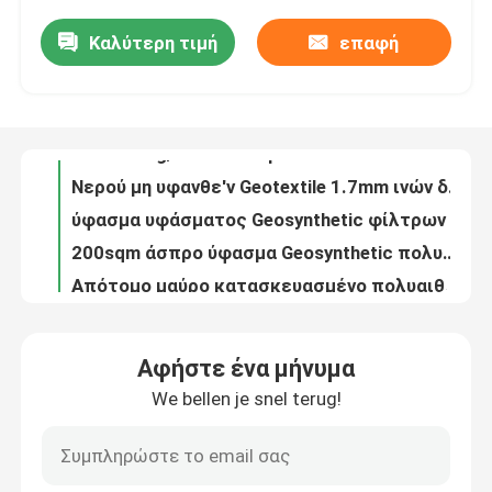
Καλύτερη τιμή
επαφή
Hdpe Terpal ODM βεοπλασματικό Geomembrana σκάφος της γραμμής λιμνών Geomembrane
Περίπου εμείς
Στεγανό Hdpe πολυαιθυλενίου κατασκευασμένο σκάφος της γραμμής λιμνών Geomembrane
Geotextile πολυαιθυλενίου υψηλής πυκνότητας σύνθετο Geotextile Geomembrane ύφασμα
Γύρος εργοστασίων
400-1000g/M2 αδιαπέραστο σύνθετο HDPE Geomembrane φύλλο σκαφών της γραμμής λιμνών
Νερού μη υφανθε'ν Geotextile 1.7mm ινών διήθησης συνεχές κοντή ίνα
Ποιοτικός έλεγχος
ύφασμα υφάσματος Geosynthetic φίλτρων 3.4mm Geotech μη υφαμένο για τη οδοποιία
200sqm άσπρο ύφασμα Geosynthetic πολυπροπυλενίου υφαμένο Geotextile 4 ουγγιών μη ύφασμα
Ζητήστε ένα απόσπασμα
Απότομο μαύρο κατασκευασμένο πολυαιθυλένιο Geomembrane κλίσεων Hdpe 1,5 χιλ. σκάφος της γραμμής
Hdpe Lldpe πολυαιθυλενίου το κατασκευασμένο σκάφος της γραμμής Geomembrane προσάρμοσε 1m6m
Ύφασμα Geosynthetic
Κατασκευασμένο Geomembrana Ldpe 1mm του ISO HDPE σκαφών της γραμμής αντι διήθηση κλίσεων φραγμάτων απότομη
Αφήστε ένα μήνυμα
HDPE προστασίας του περιβάλλοντος μαύρο κατασκευασμένο φύλλο Geomembrane για Biofloc
We bellen je snel terug!
HDPE κατασκευασμένο υλικό Geomembrane τραχιάς επιφάνειας για την κατασκευή 1100sqm
Μεμβράνη Geosynthetic
Hdpe αντίστασης 2mm UV κατασκευασμένος διανομέας Geomembrane
300sqm Hdpe κατασκευασμένο εύκαμπτο σκάφος της γραμμής μεμβρανών για την υδρορροή
Πλέγμα ενίσχυσης Geosynthetic