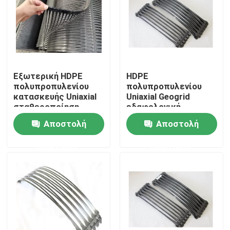
Προϊόντα
Βίντεο
Εξωτερική HDPE
HDPE
πολυπροπυλενίου
πολυπροπυλενίου
Ύφασμα Geosynthetic
κατασκευής Uniaxial
Uniaxial Geogrid
σταθεροποίηση
εδαφολογική
κλίσεων Geogrid
σταθεροποίηση
Αποστολή
Αποστολή
Μεμβράνη Geosynthetic
Geosynthetic
ερώτησης
ερώτησης
Πλέγμα ενίσχυσης Geosynthetic
HDPE Geocell
Sandbags Geofabric