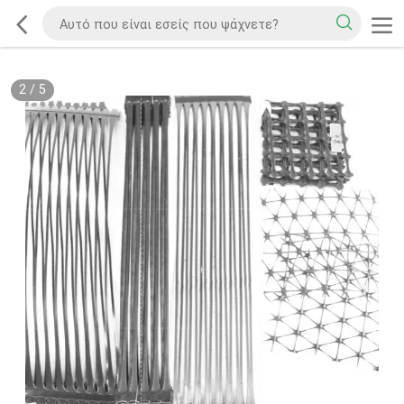
2
/
5