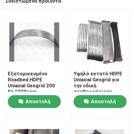
Συνιστώμενα προϊόντα
Εξατομικευμένο
Υψηλό εκτατό HDPE
Roadbed HDPE
Uniaxial Geogrid για
Uniaxial Geogrid 200
την οδική
Kn 1000sqm
σταθεροποίηση
Σπίτι
Αποστολή
Αποστολή
Σχετικά με εμάς
ερώτησης
ερώτησης
Επαφές