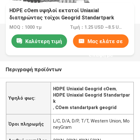
HDPE cOem υψηλοί εκτατοί Uniaxial
διατηρώντας τοίχοι Geogrid Standartpark
MOQ：1000 τμ
Τιμή：1.25 USD ~8.5 USD per sqm
Καλύτερη τιμή
Μας ελάτε σε
επαφή με
Περιγραφή προϊόντων
HDPE Uniaxial Geogrid cOem
,
HDPE Uniaxial Geogrid Standartpar
Υψηλό φως:
k
,
COem standartpark geogrid
L/C, D/A, D/P, T/T, Western Union, Mo
Όροι πληρωμής
neyGram