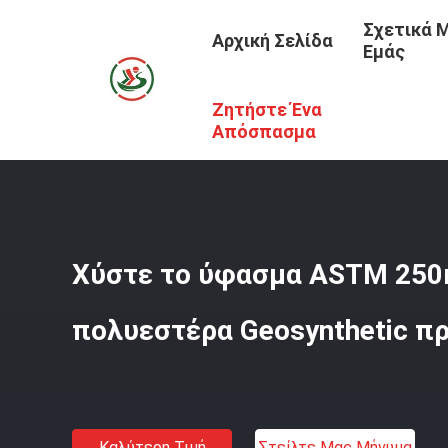
Σχετικά 
Αρχική Σελίδα
Εμάς
Ζητήστε Ένα
Αρχική Σελίδα
/
Προϊόντα
/
Ύφασμα Geosynthetic
/
Χύσ
Απόσπασμα
Χύστε το ύφασμα ASTM 250
πολυεστέρα Geosynthetic π
Καλύτερη Τιμή
Στείλτε Μας Μήνυμα