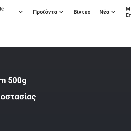
Με
Μ
Προϊόντα
Βίντεο
Νέα
Ε
τε Το Ύφασμα ASTM 250m 500g Πολυεστέρα Geosynthetic Προστασί
m 500g
ροστασίας