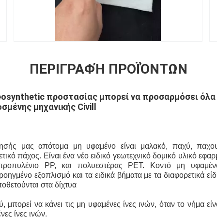
ΠΕΡΙΓΡΑΦΉ ΠΡΟΪΌΝΤΩΝ
osynthetic προστασίας μπορεί να προσαρμόσει όλα 
μένης μηχανικής Civill
ίρησής μας απότομα μη υφαμένο
είναι
μαλακό,
παχύ,
παχου
ετικό πάχος.
Είναι ένα νέο ειδικό γεωτεχνικό δομικό υλικό εφ
ροπυλένιο
PP
, και πολυεστέρας
PET
.
Κοντό
μη υφαμέν
οηγμένο εξοπλισμό και τα ειδικά βήματα
με τα διαφορετικά εί
ποθετούνται
στα δίχτυα
ύ, μπορεί να κάνει
τις μη υφαμένες ίνες ινών, όταν το νήμα εί
νες ίνες ινών.