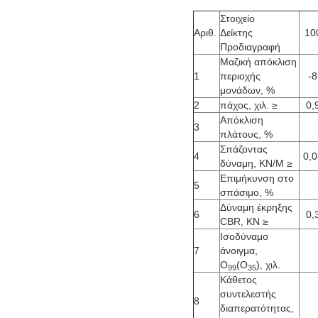
Στοιχείο
Αριθ.
Δείκτης
10
Προδιαγραφή
Μαζική απόκλιση
1
περιοχής
-8
μονάδων, %
2
πάχος, χιλ. ≥
0,
Απόκλιση
3
πλάτους, %
Σπάζοντας
4
0,0
δύναμη, KN/M ≥
Επιμήκυνση στο
5
σπάσιμο, %
Δύναμη έκρηξης
6
0,
CBR, KN ≥
Ισοδύναμο
7
άνοιγμα,
Ο
(Ο
), χιλ.
99
35
Κάθετος
συντελεστής
8
διαπερατότητας,