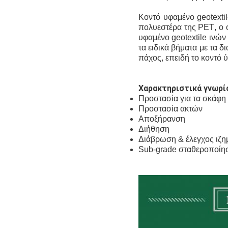
Κοντό υφαμένο geotext
πολυεστέρα της PET
, ο
υφαμένο geotextile ινών
τα ειδικά βήματα
με τα δ
πάχος, επειδή
το κοντό
Χαρακτηριστικά γνωρί
Προστασία για τα σκάφ
Προστασία ακτών
Αποξήρανση
Διήθηση
Διάβρωση & έλεγχος ιζ
Sub-grade σταθεροποίη