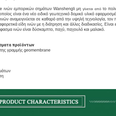
ile ινών εμπορικών σημάτων Wanshengli μη
το πολυ
γίνεται από
 οποίος
είναι ένα νέο ειδικό γεωτεχνικό δομικό υλικό εφαρμοσμ
 ινών
αναμειγνύεται
σε καθαρό από την υψηλή τεχνολογία, τον 
ιαφορετικά είδη ινών με η διάτρηση και άλλες διαδικασίες.
Είναι 
ύφασμα
ινών
είναι
δύσκαμπτο,
παχύ,
παχουλό και
μαλακό.
σματα προϊόντων
η της γραμμής geomembrane
ημάτων
ση