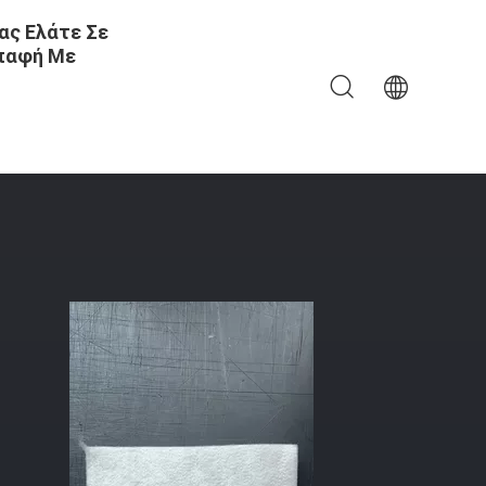
ας Ελάτε Σε
παφή Με
ας